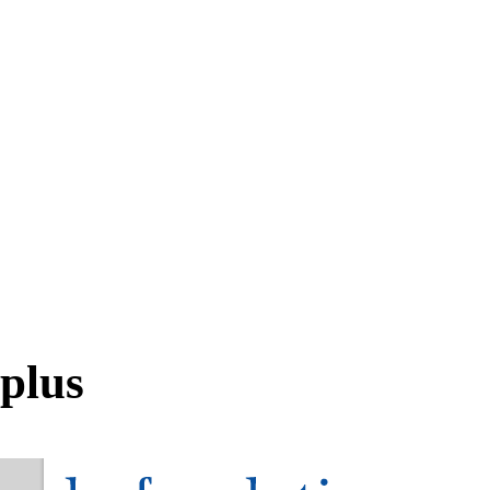
Francetv Info
L'info en direct
Actualités des régions
Actualités outre-mer
Culturebox
Géopolis
Francetv Sport
plus
Confidentialité