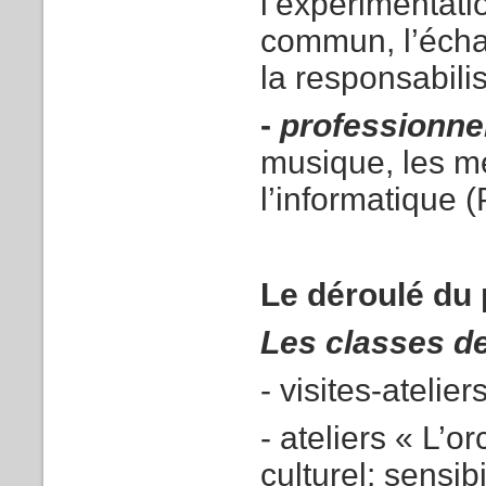
l’expérimentati
commun, l’échan
la responsabili
-
professionne
musique, les mé
l’informatique 
Le déroulé du p
Les classes d
- visites-ateli
- ateliers « L’
culturel: sensib