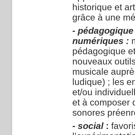
historique et a
grâce à une méd
-
pédagogique 
numériques :
pédagogique et
nouveaux outils
musicale auprès
ludique) ; les 
et/ou individue
et à composer d
sonores préenre
-
social
:
favori