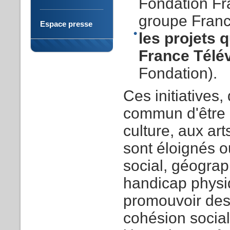
Fondation
Fr
groupe
Fran
Espace presse
les
projets
q
France
Télé
Fondation
).
Ces initiatives,
commun d'être i
culture, aux art
sont éloignés o
social, géograph
handicap physi
promouvoir des 
cohésion social