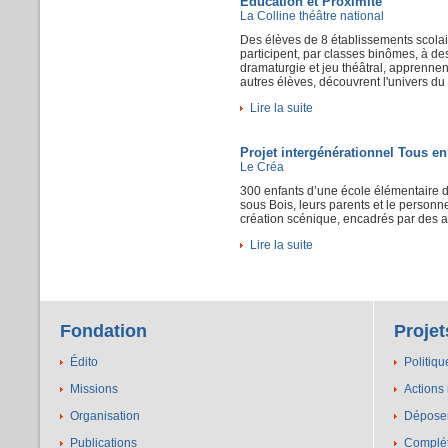
Education et Proximité
La Colline théâtre national
Des
élèves
de 8
établissements
scola
participent
, par classes
binômes
,
à
des
dramaturgie
et
jeu
théâtral
,
apprennen
autres
élèves
,
découvrent
l'univers
du
Lire la suite
Projet intergénérationnel Tous en
Le Créa
300
enfants
d’une
école
élémentaire
d
sous
Bois,
leurs
parents et le personn
création
scénique
,
encadrés
par des a
Lire la suite
Fondation
Projet
Édito
Politiqu
Missions
Actions
Organisation
Déposer
Publications
Complét