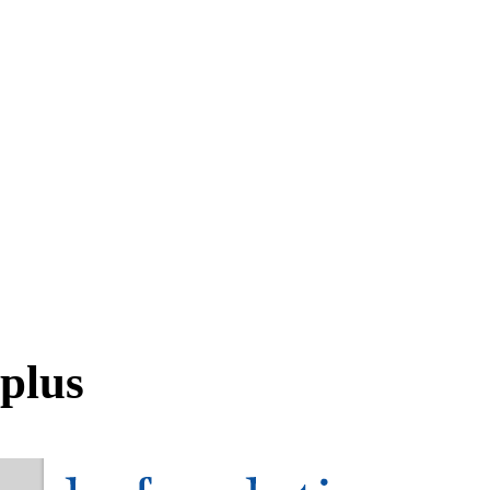
Francetv Info
L'info en direct
Actualités des régions
Actualités outre-mer
Culturebox
Géopolis
Francetv Sport
plus
Confidentialité